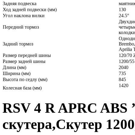
Задняя подвеска
маятник
Ход задней подвески (мм)
130
Угол наклона вилки
24.5°
Двухди
Передний тормоз
четырь
колодк
Одноди
Задний тормоз
Brembo,
Aprilia 
Размер передней шины
120/70 
Размер задней шины
1200/55
Длина (мм)
2040
Ширина (мм)
735
Высота по седлу (мм)
845
1420
Колесная база (мм)
RSV 4 R APRC ABS ’
скутера,Скутер 120