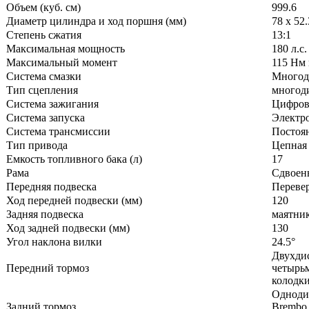
Объем (куб. см)
999.6
Диаметр цилиндра и ход поршня (мм)
78 x 52.
Степень сжатия
13:1
Максимальная мощность
180 л.с
Максимальный момент
115 Нм 
Система смазки
Многоди
Тип сцепления
многоди
Система зажигания
Цифрово
Система запуска
Электро
Система трансмиссии
Постоян
Тип привода
Цепная
Емкость топливного бака (л)
17
Рама
Сдвоен
Передняя подвеска
Перевер
Ход передней подвески (мм)
120
Задняя подвеска
маятник
Ход задней подвески (мм)
130
Угол наклона вилки
24.5°
Двухди
Передний тормоз
четырь
колодк
Одноди
Задний тормоз
Brembo,