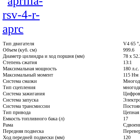
Тип двигателя
V4 65 °
Объем (куб. см)
999.6
Диаметр цилиндра и ход поршня (мм)
78 x 52.
Степень сжатия
13:1
Максимальная мощность
180 л.с
Максимальный момент
115 Нм 
Система смазки
Многоди
Тип сцепления
многоди
Система зажигания
Цифрово
Система запуска
Электро
Система трансмиссии
Постоян
Тип привода
Цепная
Емкость топливного бака (л)
17
Рама
Сдвоен
Передняя подвеска
Перевер
Ход передней подвески (мм)
120