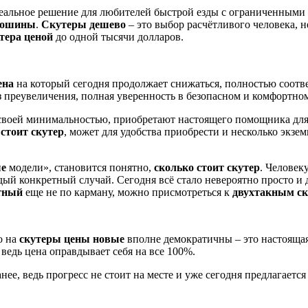
идеальное решение для любителей быстрой езды с ограниченным
тошины
.
Скутеры дешево
– это выбор расчётливого человека, 
тера ценой
до одной тысячи долларов.
ена
на который сегодня продолжает снижаться, полностью соотв
ез преувеличения, полная уверенность в безопасном и комфортн
своей минимальностью, приобретают настоящего помощника для 
 стоит скутер
, может для удобства приобрести и несколько экзе
ые
модели», становится понятно,
сколько стоит скутер
. Человек
дый конкретный случай. Сегодня всё стало невероятно просто и
ктный
еще не по карману, можно присмотреться к
двухтакным с
о на
скутеры цены новые
вполне демократичны – это настоящая
, ведь цена оправдывает себя на все 100%.
нее, ведь прогресс не стоит на месте и уже сегодня предлагае