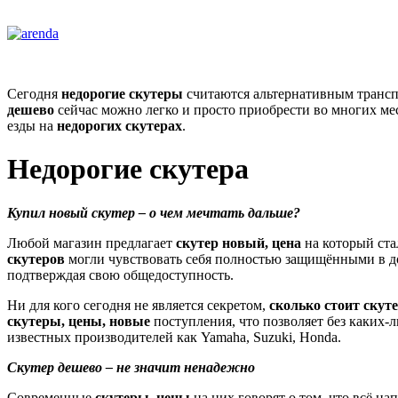
Сегодня
недорогие скутеры
считаются альтернативным транспо
дешево
сейчас можно легко и просто приобрести во многих м
езды на
недорогих скутерах
.
Недорогие скутера
Купил новый скутер – о чем мечтать дальше?
Любой магазин предлагает
скутер новый, цена
на который ста
скутеров
могли чувствовать себя полностью защищёнными в до
подтверждая свою общедоступность.
Ни для кого сегодня не является секретом,
сколько стоит скут
скутеры, цены, новые
поступления, что позволяет без каких-
известных производителей как Yamaha, Suzuki, Honda.
Скутер дешево – не значит ненадежно
Современные
скутеры, цены
на них говорят о том, что всё н