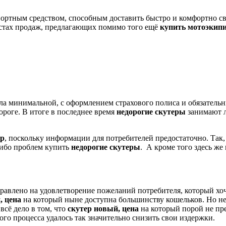
ртным средством, способным доставить быстро и комфортно свое
естах продаж, предлагающих помимо того ещё
купить мотоэкип
ла минимальной, с оформлением страхового полиса и обязател
роге. В итоге в последнее время
недорогие скутеры
занимают л
ер
, поскольку информации для потребителей предостаточно. Так,
либо проблем купить
недорогие скутеры
. А кроме того здесь ж
аправлено на удовлетворение пожеланий потребителя, который х
, цена
на который ныне доступна большинству кошельков. Но не
всё дело в том, что
скутер новый, цена
на который порой не пре
го процесса удалось так значительно снизить свои издержки.