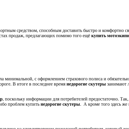
ртным средством, способным доставить быстро и комфортно свое
естах продаж, предлагающих помимо того ещё
купить мотоэкип
ла минимальной, с оформлением страхового полиса и обязател
роге. В итоге в последнее время
недорогие скутеры
занимают л
ер
, поскольку информации для потребителей предостаточно. Так,
либо проблем купить
недорогие скутеры
. А кроме того здесь ж
аправлено на удовлетворение пожеланий потребителя, который х