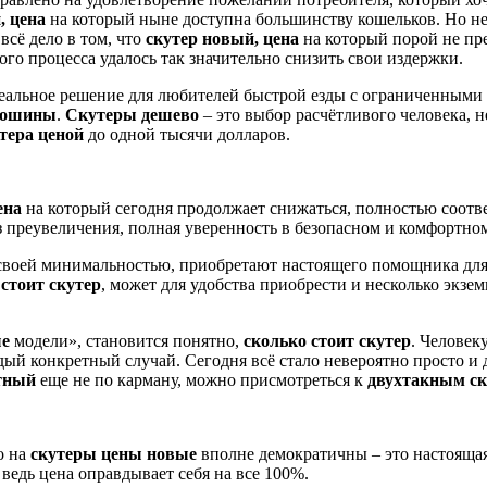
, цена
на который ныне доступна большинству кошельков. Но не
всё дело в том, что
скутер новый, цена
на который порой не пре
го процесса удалось так значительно снизить свои издержки.
идеальное решение для любителей быстрой езды с ограниченным
тошины
.
Скутеры дешево
– это выбор расчётливого человека, 
тера ценой
до одной тысячи долларов.
ена
на который сегодня продолжает снижаться, полностью соотв
ез преувеличения, полная уверенность в безопасном и комфортн
своей минимальностью, приобретают настоящего помощника для 
 стоит скутер
, может для удобства приобрести и несколько экзе
ые
модели», становится понятно,
сколько стоит скутер
. Человек
дый конкретный случай. Сегодня всё стало невероятно просто и
ктный
еще не по карману, можно присмотреться к
двухтакным с
о на
скутеры цены новые
вполне демократичны – это настоящая
, ведь цена оправдывает себя на все 100%.