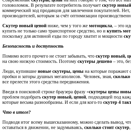
головоломок. В результате потребитель получает
скутер новый
коммерческий ход продавцов для завлечения покупателей. Нет, 
производителей, которым за счёт оптимизации производственно
Скутер новый ценой
ниже, чем у того же
мотоцикла
, – это 
купить не только само транспортное средство, но и
купить мо
поскольку для активной езды по городу хватит и мощности
ску
Безопасность и доступность
Помимо всего прочего не стоит забывать, что
скутер новый, ц
на свою низкую стоимость. Поэтому
скутеры дешево
– это, б
Люди, купившие
новые скутеры, цены
на которые поражают 
пробки и заторы душных мегаполисов. Человек, зная,
сколько
все прелести этого средства передвижения.
Введя в поисковой строке браузера фразу «
скутеры цены нов
проблем подобрать
скутер новый, ценой
, подходящей под каж
которые весьма разнообразны. И если для кого-то
скутер 4 та
Что в итоге?
Подводя итог всему вышесказанному, можно сделать вывод, чт
оставаться в движении, не задумываясь,
сколько стоит скутер