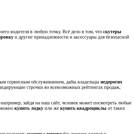
го водителя в любую точку. Всё дело в том, что
скутеры
ировку
и другие принадлежности и аксессуары для безопасной
ьным сервисным обслуживанием, дабы владельцы
недорогих
идирующие строчки во всевозможных рейтингах продаж,
 например, зайдя на наш сайт, человек может посмотреть любые
е можно
купить лодку
или же
купить квадроциклы
от таких
очет получить
скутеры дешево
без лишних хлопот и