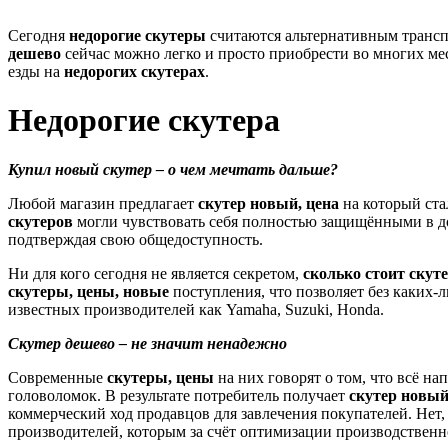
Сегодня
недорогие скутеры
считаются альтернативным транспо
дешево
сейчас можно легко и просто приобрести во многих м
езды на
недорогих скутерах
.
Недорогие скутера
Купил новый скутер – о чем мечтать дальше?
Любой магазин предлагает
скутер новый, цена
на который ста
скутеров
могли чувствовать себя полностью защищёнными в до
подтверждая свою общедоступность.
Ни для кого сегодня не является секретом,
сколько стоит скут
скутеры, цены, новые
поступления, что позволяет без каких-
известных производителей как Yamaha, Suzuki, Honda.
Скутер дешево – не значит ненадежно
Современные
скутеры, цены
на них говорят о том, что всё н
головоломок. В результате потребитель получает
скутер новый
коммерческий ход продавцов для завлечения покупателей. Нет, 
производителей, которым за счёт оптимизации производственно