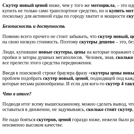
Скутер новый ценой
ниже, чем у того же
мотоцикла
, – это 
купить не только само транспортное средство, но и
купить мо
поскольку для активной езды по городу хватит и мощности
ску
Безопасность и доступность
Помимо всего прочего не стоит забывать, что
скутер новый, ц
на свою низкую стоимость. Поэтому
скутеры дешево
– это, б
Люди, купившие
новые скутеры, цены
на которые поражают 
пробки и заторы душных мегаполисов. Человек, зная,
сколько
все прелести этого средства передвижения.
Введя в поисковой строке браузера фразу «
скутеры цены нов
проблем подобрать
скутер новый, ценой
, подходящей под каж
которые весьма разнообразны. И если для кого-то
скутер 4 та
Что в итоге?
Подводя итог всему вышесказанному, можно сделать вывод, чт
оставаться в движении, не задумываясь,
сколько стоит скутер
Не надо бояться
скутеров, ценой
гораздо ниже, нежели было ра
неизменно высоком качестве.