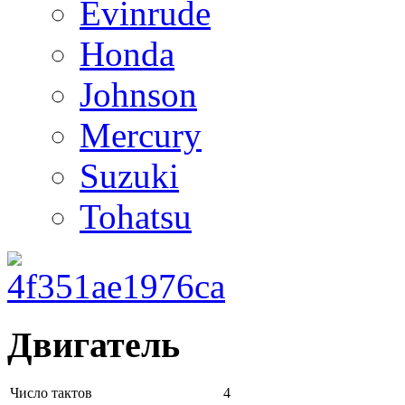
Evinrude
Honda
Johnson
Mercury
Suzuki
Tohatsu
Двигатель
Число тактов
4