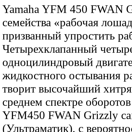
Yamaha YFM 450 FWAN Gri
семейства «рабочая лошад
призванный упростить ра
Четырехклапанный четыр
одноцилиндровый двига
жидкостного остывания р
творит высочайший хитря
среднем спектре оборотов
YFM450 FWAN Grizzly сам
(Ультраматик), с вероятн