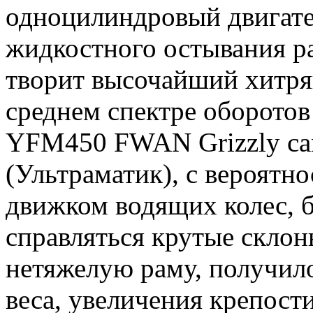
одноцилиндровый двига
жидкостного остывания р
творит высочайший хитря
среднем спектре оборотов
YFM450 FWAN Grizzly сам
(Ультраматик), с вероятн
движком водящих колес, б
справляться крутые скло
нетяжелую раму, получил
веса, увеличения крепост