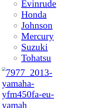
Evinrude
Honda
Johnson
Mercury
Suzuki
Tohatsu