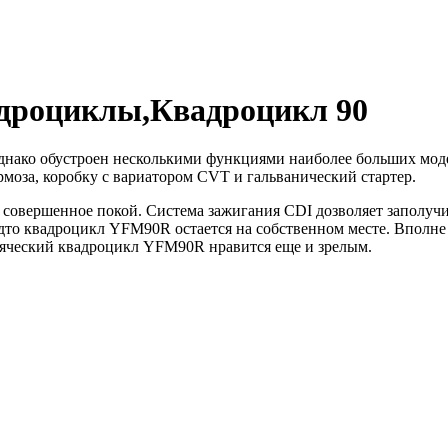
дроциклы,Квадроцикл 90
днако обустроен несколькими функциями наиболее больших мод
моза, коробку с вариатором CVT и гальванический стартер.
совершенное покой. Система зажигания CDI дозволяет заполучи
будто квадроцикл YFM90R остается на собственном месте. Вполн
бяческий квадроцикл YFM90R нравится еще и зрелым.