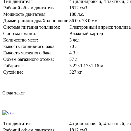
Тип двигателя:
4-цилиндровый, 4-тактный, с
Рабочий объем двигателя:
1812 см3
Мощность двигателя:
180 л.с.
Диаметр цилиндра/Ход поршня:
86.0 x 78.0 мм
Система питания топливом:
Электронный впрыск топлива
Система смазки:
Влажный картер
Количество мест:
3 чел
Емкость топливного бака:
70 л
Емкость масляного бака:
4.3 л
Объем багажного отсека:
57 л
Габариты:
3.22×1.17×1.16 м
Сухой вес:
327 кг
Сюда текст
Тип двигателя:
4-цилиндровый, 4-тактный, с
Рабочий объем двигателя:
1812 см3