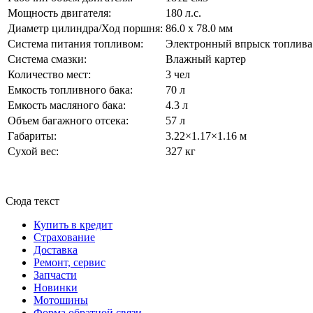
Мощность двигателя:
180 л.с.
Диаметр цилиндра/Ход поршня:
86.0 x 78.0 мм
Система питания топливом:
Электронный впрыск топлива
Система смазки:
Влажный картер
Количество мест:
3 чел
Емкость топливного бака:
70 л
Емкость масляного бака:
4.3 л
Объем багажного отсека:
57 л
Габариты:
3.22×1.17×1.16 м
Сухой вес:
327 кг
Сюда текст
Купить в кредит
Страхование
Доставка
Ремонт, сервис
Запчасти
Новинки
Мотошины
Форма обратной связи