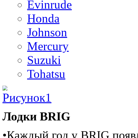
Evinrude
Honda
Johnson
Mercury
Suzuki
Tohatsu
Лодки BRIG
•Каждый год у BRIG появл