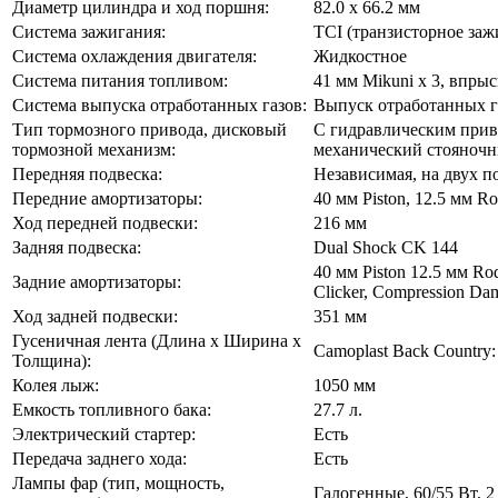
Диаметр цилиндра и ход поршня:
82.0 x 66.2 мм
Система зажигания:
TCI (транзисторное заж
Система охлаждения двигателя:
Жидкостное
Система питания топливом:
41 мм Mikuni x 3, впры
Система выпуска отработанных газов:
Выпуск отработанных г
Тип тормозного привода, дисковый
С гидравлическим прив
тормозной механизм:
механический стояночн
Передняя подвеска:
Независимая, на двух 
Передние амортизаторы:
40 мм Piston, 12.5 мм Ro
Ход передней подвески:
216 мм
Задняя подвеска:
Dual Shock CK 144
40 мм Piston 12.5 мм Rod
Задние амортизаторы:
Clicker, Compression Da
Ход задней подвески:
351 мм
Гусеничная лента (Длина х Ширина х
Camoplast Back Country:
Толщина):
Колея лыж:
1050 мм
Емкость топливного бака:
27.7 л.
Электрический стартер:
Есть
Передача заднего хода:
Есть
Лампы фар (тип, мощность,
Галогенные, 60/55 Вт, 2