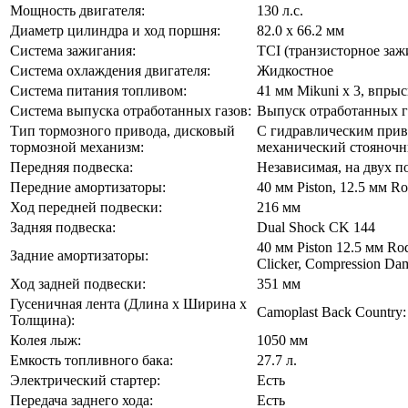
Мощность двигателя:
130 л.с.
Диаметр цилиндра и ход поршня:
82.0 x 66.2 мм
Система зажигания:
TCI (транзисторное заж
Система охлаждения двигателя:
Жидкостное
Система питания топливом:
41 мм Mikuni x 3, впры
Система выпуска отработанных газов:
Выпуск отработанных г
Тип тормозного привода, дисковый
С гидравлическим прив
тормозной механизм:
механический стояночн
Передняя подвеска:
Независимая, на двух 
Передние амортизаторы:
40 мм Piston, 12.5 мм Ro
Ход передней подвески:
216 мм
Задняя подвеска:
Dual Shock CK 144
40 мм Piston 12.5 мм Rod
Задние амортизаторы:
Clicker, Compression Da
Ход задней подвески:
351 мм
Гусеничная лента (Длина х Ширина х
Camoplast Back Country:
Толщина):
Колея лыж:
1050 мм
Емкость топливного бака:
27.7 л.
Электрический стартер:
Есть
Передача заднего хода:
Есть