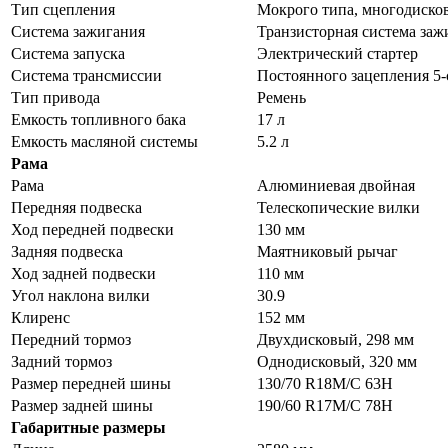
Тип сцепления
Мокрого типа, многодиско
Система зажигания
Транзисторная система заж
Система запуска
Электрический стартер
Система трансмиссии
Постоянного зацепления 5-
Тип привода
Ремень
Емкость топливного бака
17 л
Емкость масляной системы
5.2 л
Рама
Рама
Алюминиевая двойная
Передняя подвеска
Телескопические вилки
Ход передней подвески
130 мм
Задняя подвеска
Маятниковый рычаг
Ход задней подвески
110 мм
Угол наклона вилки
30.9
Клиренс
152 мм
Передний тормоз
Двухдисковый, 298 мм
Задний тормоз
Однодисковый, 320 мм
Размер передней шины
130/70 R18M/C 63Н
Размер задней шины
190/60 R17M/C 78Н
Габаритные размеры