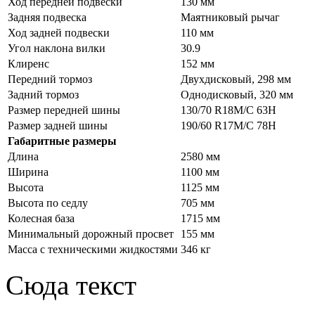
Ход передней подвески
130 мм
Задняя подвеска
Маятниковый рычаг
Ход задней подвески
110 мм
Угол наклона вилки
30.9
Клиренс
152 мм
Передний тормоз
Двухдисковый, 298 мм
Задний тормоз
Однодисковый, 320 мм
Размер передней шины
130/70 R18M/C 63Н
Размер задней шины
190/60 R17M/C 78Н
Габаритные размеры
Длина
2580 мм
Ширина
1100 мм
Высота
1125 мм
Высота по седлу
705 мм
Колесная база
1715 мм
Минимальный дорожный просвет
155 мм
Масса с техническими жидкостями
346 кг
Сюда текст