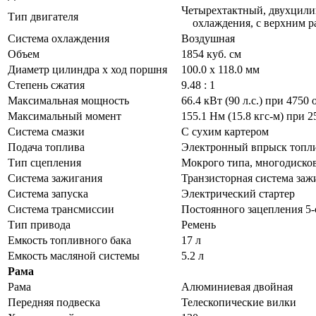
Четырехтактный, двухцили
Тип двигателя
охлаждения, с верхним р
Система охлаждения
Воздушная
Объем
1854 куб. см
Диаметр цилиндра х ход поршня
100.0 х 118.0 мм
Степень сжатия
9.48 : 1
Максимальная мощность
66.4 кВт (90 л.с.) при 4750
Максимальный момент
155.1 Нм (15.8 кгс-м) при 
Система смазки
С сухим картером
Подача топлива
Электронный впрыск топли
Тип сцепления
Мокрого типа, многодиско
Система зажигания
Транзисторная система заж
Система запуска
Электрический стартер
Система трансмиссии
Постоянного зацепления 5-
Тип привода
Ремень
Емкость топливного бака
17 л
Емкость масляной системы
5.2 л
Рама
Рама
Алюминиевая двойная
Передняя подвеска
Телескопические вилки