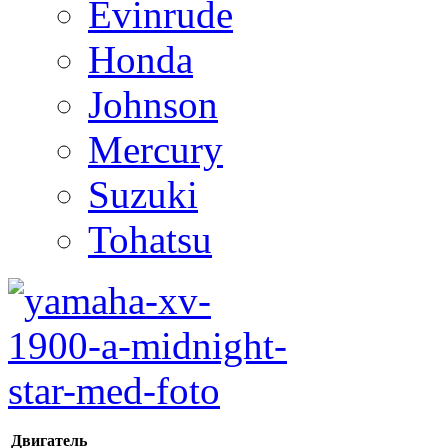
Evinrude
Honda
Johnson
Mercury
Suzuki
Tohatsu
Двигатель