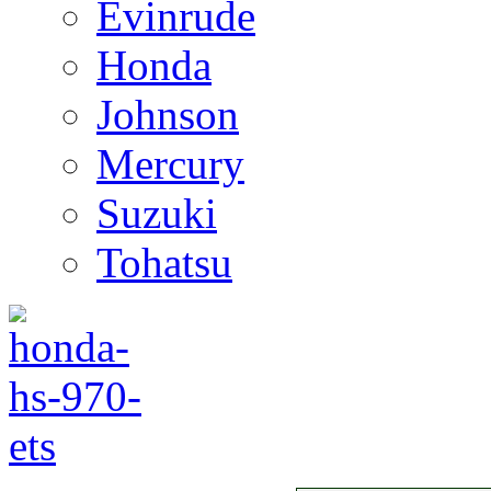
Evinrude
Honda
Johnson
Mercury
Suzuki
Tohatsu