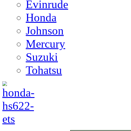
Evinrude
Honda
Johnson
Mercury
Suzuki
Tohatsu