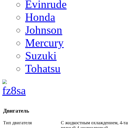
Evinrude
Honda
Johnson
Mercury
Suzuki
Tohatsu
Двигатель
Тип двигателя
С жидкостным охлаждением, 4-та
рядный 4-цилиндровый