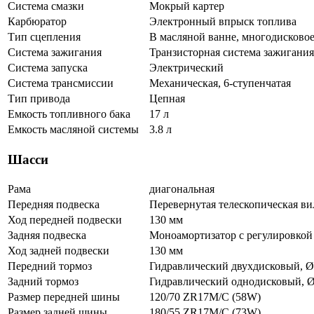
Система смазки
Мокрый картер
Карбюратор
Электронный впрыск топлива
Тип сцепления
В масляной ванне, многодисково
Система зажигания
Транзисторная система зажигания
Система запуска
Электрический
Система трансмиссии
Механическая, 6-ступенчатая
Тип привода
Цепная
Емкость топливного бака
17 л
Емкость масляной системы
3.8 л
Шасси
Рама
диагональная
Передняя подвеска
Перевернутая телескопическая ви
Ход передней подвески
130 мм
Задняя подвеска
Моноамортизатор с регулировкой
Ход задней подвески
130 мм
Передний тормоз
Гидравлический двухдисковый, Ø
Задний тормоз
Гидравлический однодисковый, Ø
Размер передней шины
120/70 ZR17M/C (58W)
Размер задней шины
180/55 ZR17M/C (73W)