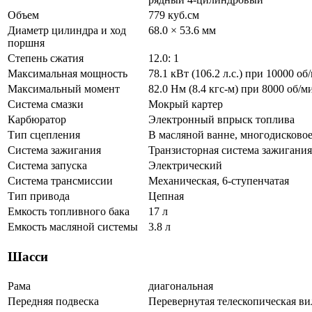
Объем
779 куб.см
Диаметр цилиндра и ход
68.0 × 53.6 мм
поршня
Степень сжатия
12.0: 1
Максимальная мощность
78.1 кВт (106.2 л.с.) при 10000 об
Максимальный момент
82.0 Нм (8.4 кгс-м) при 8000 об/м
Система смазки
Мокрый картер
Карбюратор
Электронный впрыск топлива
Тип сцепления
В масляной ванне, многодисково
Система зажигания
Транзисторная система зажигания
Система запуска
Электрический
Система трансмиссии
Механическая, 6-ступенчатая
Тип привода
Цепная
Емкость топливного бака
17 л
Емкость масляной системы
3.8 л
Шасси
Рама
диагональная
Передняя подвеска
Перевернутая телескопическая ви