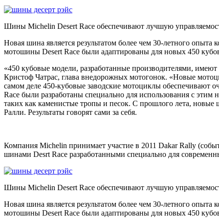
Шины Michelin Desert Race обеспечивают лучшую управляемос
Новая шина является результатом более чем 30-летного опыта 
мотошины Desert Race были адаптированы для новых 450 кубо
«450 кубовые модели, разработанные производителями, имеют
Кристоф Чатрас, глава внедорожных мотогонок. «Новые мотоцик
самом деле 450-кубовые заводские мотоциклы обеспечивают о
Race были разработаны специально для использования с этим 
таких как каменистые тропы и песок. С прошлого лета, новые 
Ралли. Результаты говорят сами за себя.
Компания Michelin принимает участие в 2011 Dakar Rally (с
шинами Desrt Race разработанными специально для современн
Шины Michelin Desert Race обеспечивают лучшую управляемос
Новая шина является результатом более чем 30-летного опыта 
мотошины Desert Race были адаптированы для новых 450 кубо