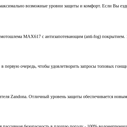
аксимально возможные уровни защиты и комфорт. Если Вы езд
 мотошлема MAX617 с антизапотевающим (anti-fog) покрытием.
 первую очередь, чтобы удовлетворить запросы топовых гонщик
ителя Zandona. Отличный уровень защиты обеспечивается новы
я пассивная безопасность в плохую погоду - 100% водонепрониц