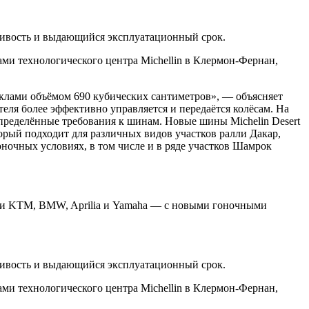
йчивость и выдающийся эксплуатационный срок.
ами технологического центра Michellin в Клермон-Фернан,
клами объёмом 690 кубических сантиметров», — объясняет
еля более эффективно управляется и передаётся колёсам. На
пределённые требования к шинам. Новые шины Michelin Desert
орый подходит для различных видов участков ралли Дакар,
ночных условиях, в том числе и в ряде участков Шамрок
ами KTM, BMW, Aprilia и Yamaha — с новыми гоночными
йчивость и выдающийся эксплуатационный срок.
ами технологического центра Michellin в Клермон-Фернан,