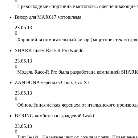
Превосходные спортивные мотоботы, обеспечивающие м
Визор для MAX617 мотошлема
23.05.13
0
Хороший вспомогательный визор (защитное стекло) для
SHARK шлем Race-R Pro Kundo
23.05.13
0
Модель Race-R Pro была разработана компанией SHARK в
ZANDONA черепаха Corax Evo X7
23.05.13
0
Обновлённая лёгкая черепаха от итальянского производ
BERING комбинезон дождевой Iwaki
23.05.13
0
Тип Iwaki - Надежная щит от дождя и грязи. Повышенна