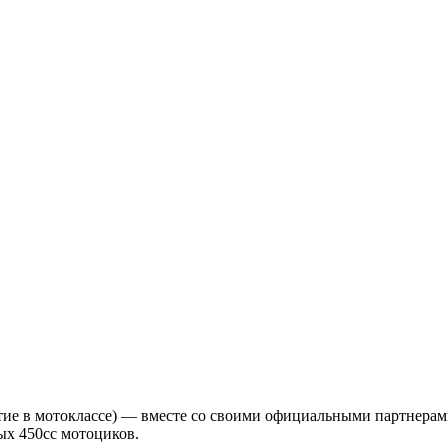
обытие в мотоклассе) — вместе со своими официальными партнер
ых 450cc мотоциков.