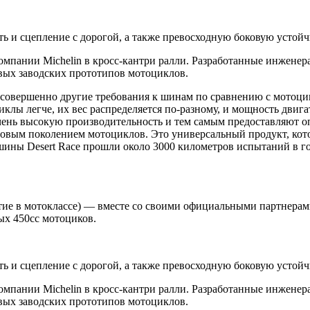
ть и сцепление с дорогой, а также превосходную боковую усто
компании Michelin в кросс-кантри ралли. Разработанные инженер
вых заводских прототипов мотоциклов.
 совершенно другие требования к шинам по сравнению с мотоци
лы легче, их вес распределяется по-разному, и мощность двигат
чень высокую производительность и тем самым предоставляют о
новым поколением мотоциклов. Это универсальный продукт, кот
шины Desert Race прошли около 3000 километров испытаний в го
обытие в мотоклассе) — вместе со своими официальными партнер
ых 450cc мотоциков.
ть и сцепление с дорогой, а также превосходную боковую усто
компании Michelin в кросс-кантри ралли. Разработанные инженер
вых заводских прототипов мотоциклов.