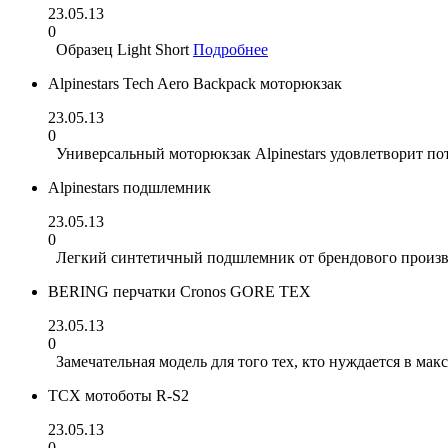
23.05.13
0
Образец Light Short
Подробнее
Alpinestars Tech Aero Backpack моторюкзак
23.05.13
0
Универсальный моторюкзак Alpinestars удовлетворит п
Alpinestars подшлемник
23.05.13
0
Легкий синтетичный подшлемник от брендового произво
BERING перчатки Cronos GORE TEX
23.05.13
0
Замечательная модель для того тех, кто нуждается в ма
TCX мотоботы R-S2
23.05.13
0