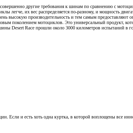
 совершенно другие требования к шинам по сравнению с мотоци
лы легче, их вес распределяется по-разному, и мощность двигат
чень высокую производительность и тем самым предоставляют о
новым поколением мотоциклов. Это универсальный продукт, кот
шины Desert Race прошли около 3000 километров испытаний в го
ин. Если и есть хоть одна куртка, в которой воплощены все ин