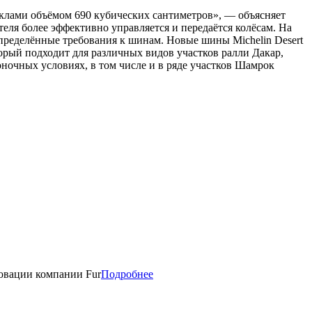
клами объёмом 690 кубических сантиметров», — объясняет
еля более эффективно управляется и передаётся колёсам. На
пределённые требования к шинам. Новые шины Michelin Desert
орый подходит для различных видов участков ралли Дакар,
ночных условиях, в том числе и в ряде участков Шамрок
новации компании Fur
Подробнее