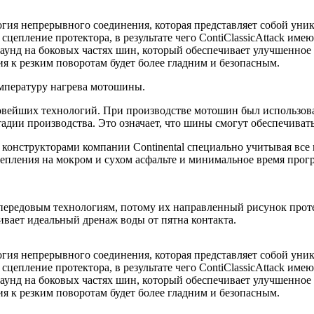
гия непрерывного соединения, которая представляет собой уни
цепление протектора, в результате чего ContiClassicAttack име
паунд на боковых частях шин, который обеспечивает улучшенно
ия к резким поворотам будет более гладним и безопасным.
емпературу нагрева мотошины.
т новейших технологий. При производстве мотошин был использ
адии производства. Это означает, что шины смогут обеспечиват
 конструкторами компании Continental специально учитывая все 
епления на мокром и сухом асфальте и минимальное время прогр
ередовым технологиям, потому их направленный рисунок проте
вает идеальный дренаж воды от пятна контакта.
гия непрерывного соединения, которая представляет собой уни
цепление протектора, в результате чего ContiClassicAttack име
паунд на боковых частях шин, который обеспечивает улучшенно
ия к резким поворотам будет более гладним и безопасным.