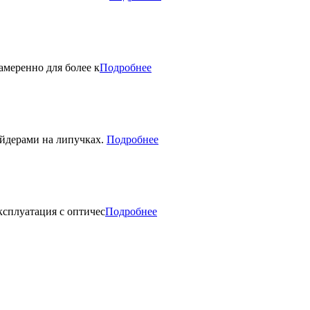
амеренно для более к
Подробнее
йдерами на липучках.
Подробнее
сплуатация с оптичес
Подробнее