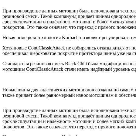
При производстве данных мотошин была использована техноло
резиновой смеси. Такой компанунд придаёт шинам однородное с
срок эксплуатации и надёжность мотошин и более мягких ком
поворотов. Это также означает, что переход с прямого положен
Новая немецкая технология Korbach позволяет регулировать т
Хотя новые ContiClassicAttack не собирались отказываться о
обеспечивал шероховатое покрытие протектора шины уже на ст
Стандартная резиновая смесь Black Chili была модифицирована
мотошины ContiClassicAttack стали иметь надёжный уровень сц
Новые шины для классических мотоциклов созданы по самым п
также придаёт более равномерный износ мотошинам и обеспечи
При производстве данных мотошин была использована техноло
резиновой смеси. Такой компанунд придаёт шинам однородное с
срок эксплуатации и надёжность мотошин и более мягких ком
поворотов. Это также означает, что переход с прямого положен