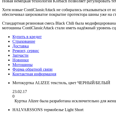
Новая немецкая технология Korbach позволяет регулировать т
Хотя новые ContiClassicAttack не собирались отказываться о
обеспечивал шероховатое покрытие протектора шины уже на ст
Стандартная резиновая смесь Black Chili была модифицирована
мотошины ContiClassicAttack стали иметь надёжный уровень сц
Купить в кредит
Страхование
Доставка
Ремонт, сервис
Запчасти
Новинки
Мотошины
Форма обратной связи
Контактная информация
Мотокуртка ALIZEE текстиль, цвет ЧЕРНЫЙ/БЕЛЫЙ
23.02.17
0
Куртка Alizee была разработана исключительно для женщ
HALVARSSONS термобелье Light Short