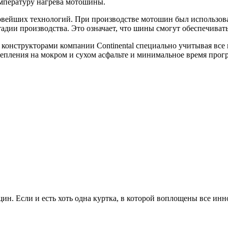
емпературу нагрева мотошины.
т новейших технологий. При производстве мотошин был использ
адии производства. Это означает, что шины смогут обеспечиват
 конструкторами компании Continental специально учитывая все 
епления на мокром и сухом асфальте и минимальное время прогр
ин. Если и есть хоть одна куртка, в которой воплощены все ин