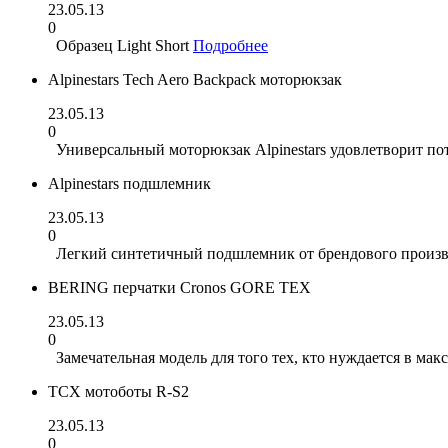
23.05.13
0
Образец Light Short
Подробнее
Alpinestars Tech Aero Backpack моторюкзак
23.05.13
0
Универсальный моторюкзак Alpinestars удовлетворит п
Alpinestars подшлемник
23.05.13
0
Легкий синтетичный подшлемник от брендового произво
BERING перчатки Cronos GORE TEX
23.05.13
0
Замечательная модель для того тех, кто нуждается в ма
TCX мотоботы R-S2
23.05.13
0