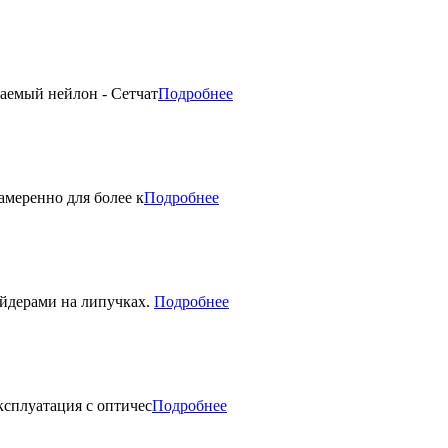
аемый нейлон - Сетчат
Подробнее
амеренно для более к
Подробнее
йдерами на липучках.
Подробнее
сплуатация с оптичес
Подробнее