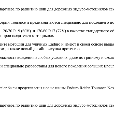
 партнёра по развитию шин для дорожных эндуро-мотоциклов сем
ерии Tourance и предназначаются специально для последнего по
120/70 R19 (60V) и 170/60 R17 (72V) в качестве стандартного 
им производителем мотоциклов.
енте мотошин для уличных Enduro и имеют в своей основе выда
сах, а также новый дизайн рисунка протектора.
зопасность вождения в любых условиях, даже по грязному и ско
ли специально разработаны для нового поколения больших Endur
zeler были представлены новые шины Enduro Reifen Tourance Nex
 партнёра по развитию шин для дорожных эндуро-мотоциклов сем