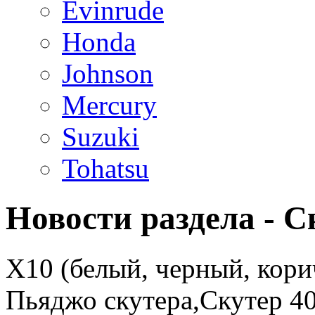
Evinrude
Honda
Johnson
Mercury
Suzuki
Tohatsu
Новости раздела - С
X10 (белый, черный, кори
Пьяджо скутера,Скутер 4