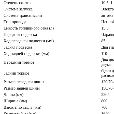
Степень сжатия
10.5 :1
Система запуска
Электр
Система трансмиссии
автома
Тип привода
Цепно
Емкость топливного бака (л)
15.5
Передняя подвеска
Паралл
Ход передней подвески (мм)
85
Задняя подвеска
Два ги
Ход задней подвески (мм)
110
Два ди
Передний тормоз
двумя 
Один д
Задний тормоз
распол
Размер передней шины
120/70
Размер задней шины
150/70
Длина (мм)
2265
Ширина (мм)
800
Высота по седлу (мм)
760
Колесная база (мм)
1640