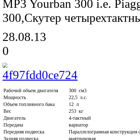
MP3 Yourban 300 i.e. Pia
300,Скутер четырехтактн
28.08.13
0
Рабочий объем двигателя
300 см3
Мощность
22,5 л.с.
Объем топливного бака
12 л
Вес
253 кг
Двигатель
4-тактный
Передача
вариатор
Передняя подвеска
Параллелограмная конструкция с
Задняя подвеска
маятниковая