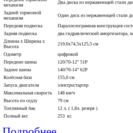
Два диска из нержавеющей стали ди
механизм
Задний тормозной
Один диск из нержавеющей стали д
механизм
Передняя подвеска
Параллелограмная конструкция сост
Задняя подвеска
два гидравлический амортизатора, хо
Длинна х Ширина х
219,0х74,5х125,5 см
Высота
Одометр
цифровой
Передние шины
120/70-12” 51P
Задние шины
140/70-14” 62P
Колёсная база
155,0 см
Запуск двигателя
электростартер
Максимальная скорость
148 км/ч
Высота по седлу
79 см
Топливный бак
12 л. ( 1,8л. резерв )
Полный вес
253 кг.
Подробнее