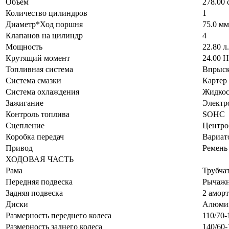
Объем
278.00 
Количество цилиндров
1
Диаметр*Ход поршня
75.0 мм
Клапанов на цилиндр
4
Мощность
22.80 л
Крутящий момент
24.00 
Топливная система
Впрыск
Система смазки
Картер
Система охлаждения
Жидкос
Зажигание
Электр
Контроль топлива
SOHC
Сцепление
Центро
Коробка передач
Вариат
Привод
Ремень
ХОДОВАЯ ЧАСТЬ
Рама
Трубчат
Передняя подвеска
Рычажн
Задняя подвеска
2 аморт
Диски
Алюми
Размерность переднего колеса
110/70-
Размерность заднего колеса
140/60-