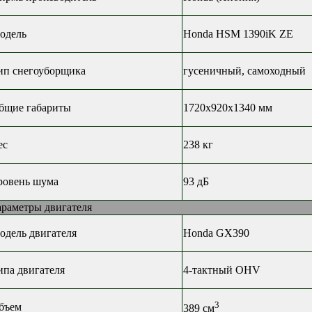
одель
Honda HSM 1390iK ZE
ип снегоуборщика
гусеничный, самоходный
бщие габариты
1720х920х1340 мм
ес
238 кг
ровень шума
93 дБ
араметры двигателя
одель двигателя
Honda GX390
ипа двигателя
4-тактный OHV
3
бъем
389 см