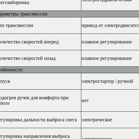
негозаборника
араметры трансмиссии
ип трансмиссии
привод от электродвигате
оличество скоростей вперед
плавное регулирование
оличество скоростей назад
плавное регулирование
собенности
апуск
электростартер / ручной
одогрев ручек для комфорта при
нет
аботе
егулировка дальности выброса снега
электрическое
егулировка направления выброса
электрическое