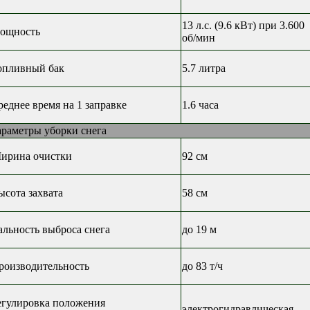
13 л.с. (9.6 кВт) при 3.600
ощность
об/мин
опливный бак
5.7 литра
реднее время на 1 заправке
1.6 часа
араметры уборки снега
ирина очистки
92 см
ысота захвата
58 см
альность выброса снега
до 19 м
роизводительность
до 83 т/ч
егулировка положения
электрогидравлическая